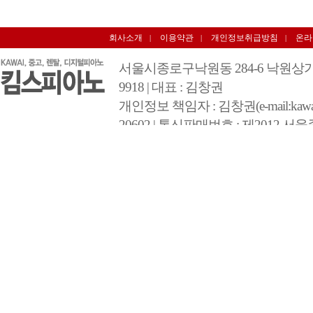
회사소개
이용약관
개인정보취급방침
온라
|
|
|
서울시종로구낙원동 284-6 낙원상가 3층 348호 
9918 | 대표 : 김창권
개인정보 책임자 : 김창권(e-mail:kawai@
20602 | 통신판매번호 : 제2012 서울
COPYRIGHT 2012 BY 킴스피아노 A