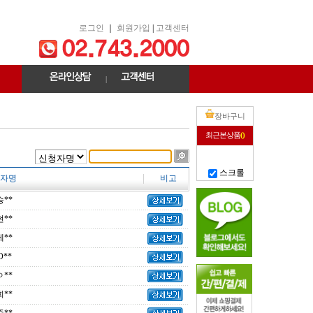
로그인
｜
회원가입
|
고객센터
|
장바구니
최근본상품
()
스크롤
자명
비고
**
**
**
**
**
**