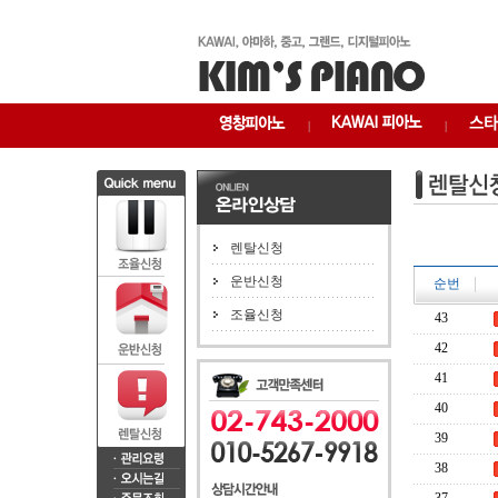
|
|
렌탈신청
운반신청
순번
조율신청
43
42
41
40
39
38