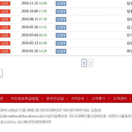
2016-11-25
임정
16:08
2016-10-09
정항
17:39
2016-08-11
장은
07:58
2016-05-28
김고
15:52
2016-03-04
진수
06:34
2016-02-13
김은
03:48
2016-01-26
최민
14:29
1
2
관
개인정보취급방침
온라인상담
A/S안내
고객후기
고객센터
|
|
|
|
|
|
상가 3층 348호 | Tel : 02)743-2000 | H.P : 010-5267-9918 | 대표 : 김창권
mail:kawai@kawaikorea.co.kr) | 사업자등록번호 : 101-22-20602 | 통신판매번호 : 제2012 서울종로 
BY 킴스피아노 ALL RIGHTS RESERVED