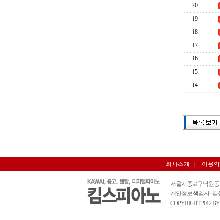
20
19
18
17
16
15
14
회사소개
이용약
|
서울시종로구낙원동 284-6 낙원
개인정보 책임자 : 김창권(e-
COPYRIGHT 2012 