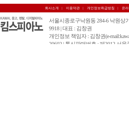
회사소개
이용약관
개인정보취급방침
온라
|
|
|
서울시종로구낙원동 284-6 낙원상가 3층 348호 
9918 | 대표 : 김창권
개인정보 책임자 : 김창권(e-mail:kawai@
20602 | 통신판매번호 : 제2012 서울
COPYRIGHT 2012 BY 킴스피아노 A