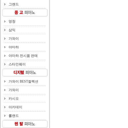
그랜드
영창
삼익
가와이
야마하
야마하 전시품 판매
스타인웨이
가와이 BEST컬렉션
가와이
카시오
아카데미
롤랜드