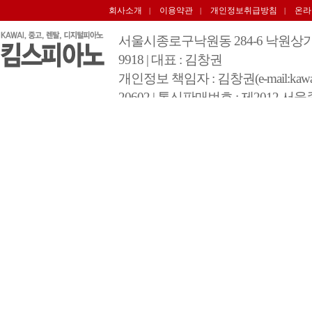
회사소개
이용약관
개인정보취급방침
온라
|
|
|
서울시종로구낙원동 284-6 낙원상가 3층 348호 
9918 | 대표 : 김창권
개인정보 책임자 : 김창권(e-mail:kawai@
20602 | 통신판매번호 : 제2012 서울
COPYRIGHT 2012 BY 킴스피아노 A