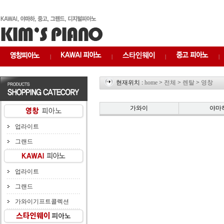
|
|
|
|
현재위치 :
home
>
전체
>
렌탈
>
영창
가와이
야마
업라이트
그랜드
업라이트
그랜드
가와이기프트콜렉션