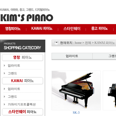
|
|
|
|
현재위치 :
home
>
전체
>
KAWAI 피아노
업라이트
그랜
업라이트
그랜드
업라이트
그랜드
가와이기프트콜렉션
SK-3