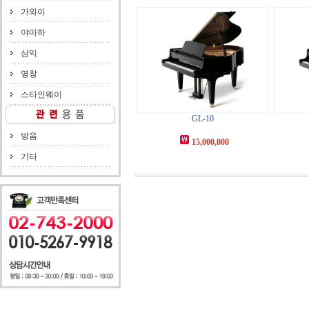
가와이
야마하
삼익
영창
스타인웨이
GL-10
방음
15,000,000
기타