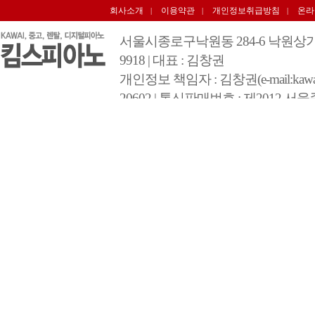
회사소개
이용약관
개인정보취급방침
온라
|
|
|
서울시종로구낙원동 284-6 낙원상가 3층 348호 
9918 | 대표 : 김창권
개인정보 책임자 : 김창권(e-mail:kawai@
20602 | 통신판매번호 : 제2012 서울
COPYRIGHT 2012 BY 킴스피아노 A