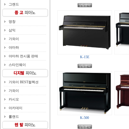
그랜드
영창
삼익
가와이
야마하
야마하 전시품 판매
K-15E
스타인웨이
가와이 BEST컬렉션
가와이
카시오
아카데미
롤랜드
K-500