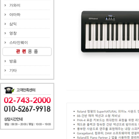
가와이
야마하
삼익
영창
스타인웨이
방음
기타