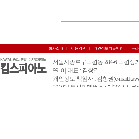
회사소개
이용약관
개인정보취급방침
온라
|
|
|
서울시종로구낙원동 284-6 낙원상가 3층 348호 
9918 | 대표 : 김창권
개인정보 책임자 : 김창권(e-mail:kawai@
20602 | 통신판매번호 : 제2012 서울
COPYRIGHT 2012 BY 킴스피아노 A