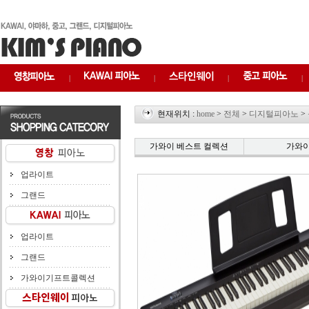
|
|
|
|
현재위치 :
home
>
전체
>
디지털피아노
>
가와이 베스트 컬렉션
가와
업라이트
그랜드
업라이트
그랜드
가와이기프트콜렉션