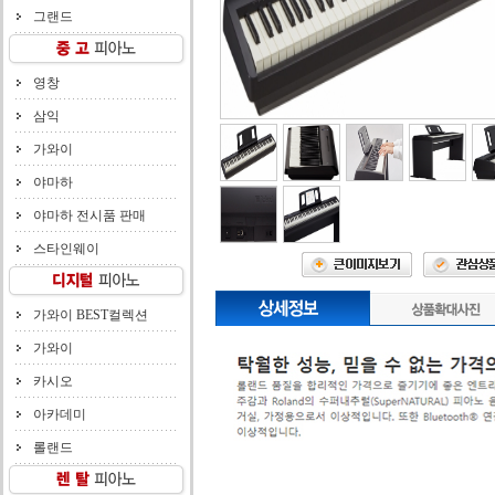
그랜드
영창
삼익
가와이
야마하
야마하 전시품 판매
스타인웨이
가와이 BEST컬렉션
가와이
카시오
아카데미
롤랜드