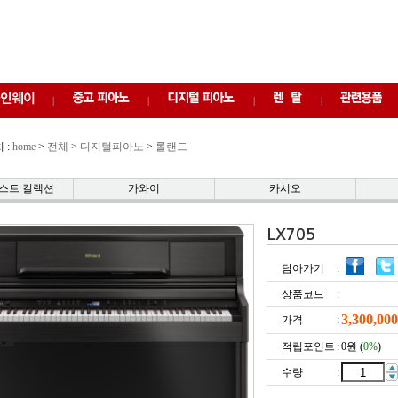
|
|
|
|
 :
home
>
전체
>
디지털피아노
>
롤랜드
스트 컬렉션
가와이
카시오
LX705
담아가기
:
상품코드
:
3,300,000
가격
:
적립포인트
:
0원
(
0%
)
수량
: