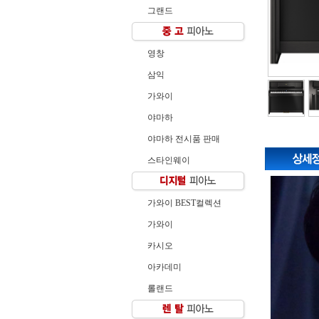
그랜드
영창
삼익
가와이
야마하
야마하 전시품 판매
스타인웨이
가와이 BEST컬렉션
가와이
카시오
아카데미
롤랜드