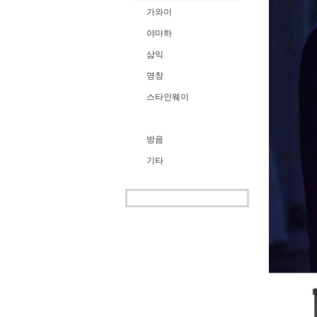
가와이
야마하
삼익
영창
스타인웨이
방음
기타