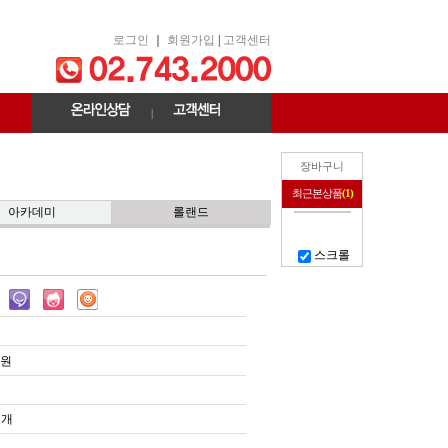
로그인
｜
회원가입
|
고객센터
|
장바구니
최근본상품
(1)
아카데미
롤랜드
스크롤
원
개