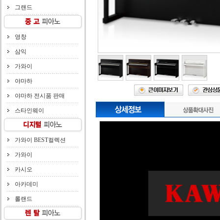
그랜드
영창
삼익
가와이
야마하
야마하 전시품 판매
스타인웨이
가와이 BEST컬렉션
가와이
카시오
아카데미
롤랜드