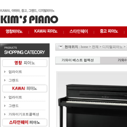
|
|
|
|
현재위치 :
home
>
전체
>
디지털피아노
>
가와이 베스트 컬렉션
가와
업라이트
그랜드
업라이트
그랜드
가와이기프트콜렉션