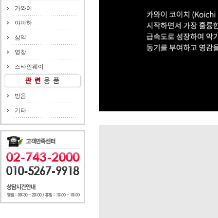
가와이
야마하
삼익
영창
스타인웨이
방음
기타