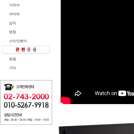
가와이
야마하
삼익
영창
스타인웨이
방음
기타