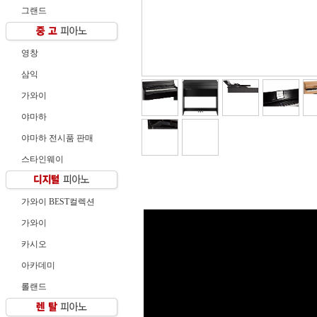
그랜드
영창
삼익
가와이
야마하
야마하 전시품 판매
스타인웨이
가와이 BEST컬렉션
가와이
카시오
아카데미
롤랜드