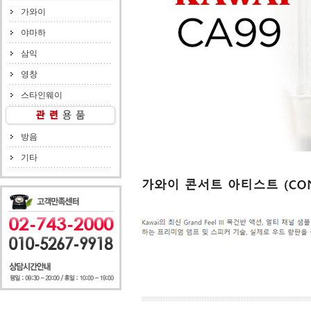
가와이
야마하
삼익
영창
스타인웨이
방음
기타