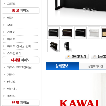
그랜드
영창
삼익
가와이
야마하
야마하 전시품 판매
스타인웨이
가와이 BEST컬렉션
가와이
카시오
아카데미
롤랜드