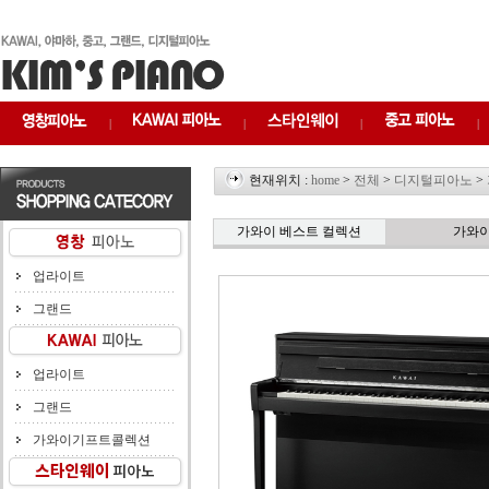
|
|
|
|
현재위치 :
home
>
전체
>
디지털피아노
>
가와이 베스트 컬렉션
가와
업라이트
그랜드
업라이트
그랜드
가와이기프트콜렉션